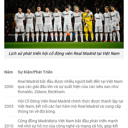
Lịch sử phát triển hội cổ động viên Real Madrid tại Việt Nam
Năm
Sự Kiện/Phát Triển
Real Madrid bắt đầu được nhiều người biết đến tại Việt Nam
2000
qua các giải đấu lớn và sự xuất hiện của các siêu sao như
Ronaldo, Zidane, Beckham.
Hội Cổ Động Viên Real Madrid chính thức được thành lập tại
2005
Việt Nam, kết nối các fan hâm mộ Real Madrid và cung cấp
thông tin về đội bóng.
Cộng đồng Madridista Việt Nam bắt đầu phát triển mạnh
2010
mẽ nhờ sự hỗ trợ của công nghệ và mạng xã hội, giúp kết