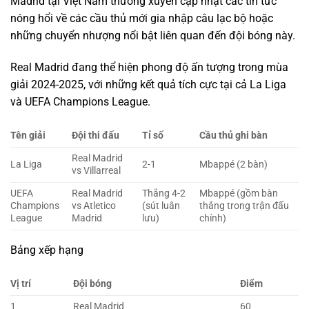
Madrid tại Việt Nam thường xuyên cập nhật các tin tức
nóng hổi về các cầu thủ mới gia nhập câu lạc bộ hoặc
những chuyển nhượng nổi bật liên quan đến đội bóng này.
Real Madrid đang thể hiện phong độ ấn tượng trong mùa
giải 2024-2025, với những kết quả tích cực tại cả La Liga
và UEFA Champions League.
Tên giải
Đội thi đấu
Tỉ số
Cầu thủ ghi bàn
Real Madrid
La Liga
2-1
Mbappé (2 bàn)
vs Villarreal
UEFA
Real Madrid
Thắng 4-2
Mbappé (gồm bàn
Champions
vs Atletico
(sút luân
thắng trong trận đấu
League
Madrid
lưu)
chính)
Bảng xếp hạng
Vị trí
Đội bóng
Điểm
1
Real Madrid
60