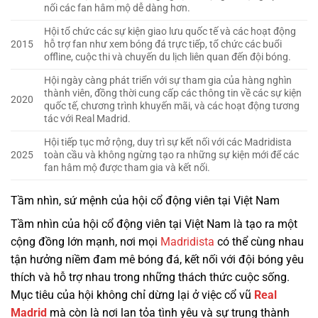
nối các fan hâm mộ dễ dàng hơn.
Hội tổ chức các sự kiện giao lưu quốc tế và các hoạt động
2015
hỗ trợ fan như xem bóng đá trực tiếp, tổ chức các buổi
offline, cuộc thi và chuyến du lịch liên quan đến đội bóng.
Hội ngày càng phát triển với sự tham gia của hàng nghìn
thành viên, đồng thời cung cấp các thông tin về các sự kiện
2020
quốc tế, chương trình khuyến mãi, và các hoạt động tương
tác với Real Madrid.
Hội tiếp tục mở rộng, duy trì sự kết nối với các Madridista
2025
toàn cầu và không ngừng tạo ra những sự kiện mới để các
fan hâm mộ được tham gia và kết nối.
Tầm nhìn, sứ mệnh của hội cổ động viên tại Việt Nam
Tầm nhìn của hội cổ động viên tại Việt Nam là tạo ra một
cộng đồng lớn mạnh, nơi mọi
Madridista
có thể cùng nhau
tận hưởng niềm đam mê bóng đá, kết nối với đội bóng yêu
thích và hỗ trợ nhau trong những thách thức cuộc sống.
Mục tiêu của hội không chỉ dừng lại ở việc cổ vũ
Real
Madrid
mà còn là nơi lan tỏa tình yêu và sự trung thành