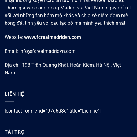
nhật thường xuyên các tin tức mới nhất về Real Madrid.
Tham gia vào cộng đồng Madridista Việt Nam ngay để kết
nối với những fan hâm mộ khác và chia sẻ niềm đam mê
bóng đá, tình yêu với câu lạc bộ mà mình yêu thích nhất.
Website:
www.fcrealmadridvn.com
Email:
info@fcrealmadridvn.com
Địa chỉ: 198 Trần Quang Khải, Hoàn Kiếm, Hà Nội, Việt
Nam
LIÊN HỆ
[contact-form-7 id=”97d6d8c” title=”Liên hệ”]
TÀI TRỢ