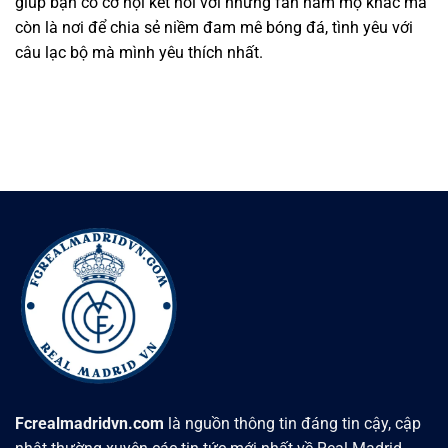
giúp bạn có cơ hội kết nối với những fan hâm mộ khác mà
còn là nơi để chia sẻ niềm đam mê bóng đá, tình yêu với
câu lạc bộ mà mình yêu thích nhất.
Fcrealmadridvn.com
là nguồn thông tin đáng tin cậy, cập